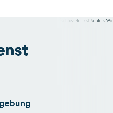
enst
mgebung