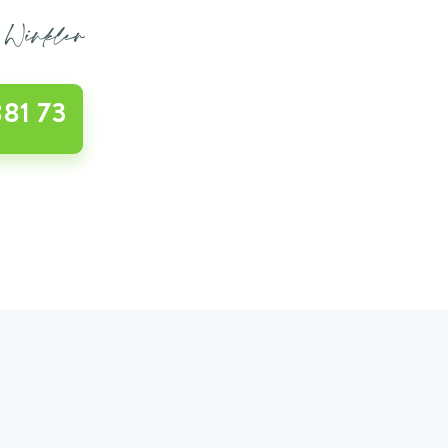
s Winkler
881 73